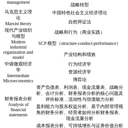
management
战略转型
马克思主义理
中国特色社会主义经济理论
论
自然辩证法
Marxist theory
现代产业组织
战略和行为（商业实践）
与模型
Modern
SCP 模型（structure-conduct-performance）
industrial
organization and
产业结构和绩效
model
中级微观经济
行为经济学
学
资源经济学
Intermediate
博弈论
Microeconomics
资产负债表、利润表、现金流量表、战略分
析、会计分析、财务报表分析的核心问题及
财务报表分析
评价标准，流动性与偿债能力分析
Analysis of
盈利能力与股东权益分析、基于内部管理视
financial
角的财务分析、经营者如何分析财务报表、
statements
现金流量分析
成本报表分析、可持续增长与证券价值分析