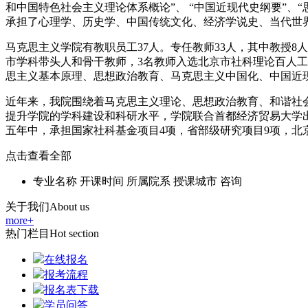
和中国特色社会主义理论体系概论”、 “中国近现代史纲要”、
承担了心理学、历史学、中国传统文化、经济学说史、当代世
马克思主义学院有教职员工37人。专任教师33人，其中教授8人，占全体
市学科带头人和骨干教师，3名教师入选北京市社科理论百人
思主义基本原理、思想政治教育、马克思主义中国化、中国近现
近年来，我院围绕着马克思主义理论、思想政治教育、和谐社
提升学院的学科建设和科研水平，学院联合首都经济贸易大学出
五年中，承担国家社科基金项目4项，省部级研究项目9项，北
点击查看全部
专业名称
开课时间
所属院系
授课城市
咨询
关于我们
About us
more+
热门栏目
Hot section
在线报名
报考流程
报名表下载
学员问答