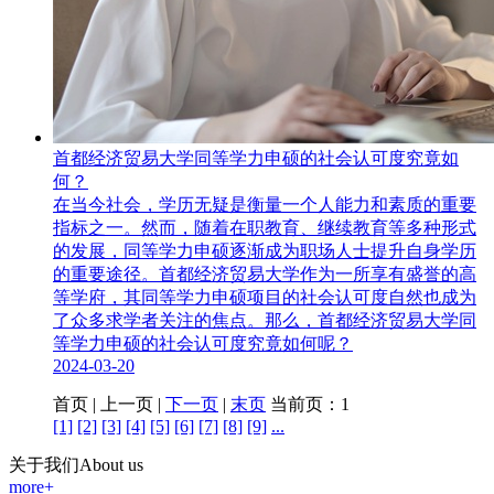
首都经济贸易大学同等学力申硕的社会认可度究竟如
何？
​在当今社会，学历无疑是衡量一个人能力和素质的重要
指标之一。然而，随着在职教育、继续教育等多种形式
的发展，同等学力申硕逐渐成为职场人士提升自身学历
的重要途径。首都经济贸易大学作为一所享有盛誉的高
等学府，其同等学力申硕项目的社会认可度自然也成为
了众多求学者关注的焦点。那么，首都经济贸易大学同
等学力申硕的社会认可度究竟如何呢？
2024-03-20
首页 | 上一页 |
下一页
|
末页
当前页：1
[1]
[2]
[3]
[4]
[5]
[6]
[7]
[8]
[9]
...
关于我们
About us
more+